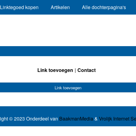
Linktegoed kopen
Artikelen
Alle dochterpagina's
Link toevoegen
Contact
Link toevoegen
ight © 2023 Onderdeel van
BaakmanMedia
&
Vrolijk Internet S