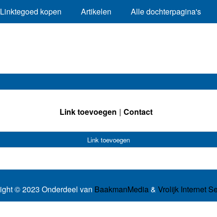
Linktegoed kopen
Artikelen
Alle dochterpagina's
Link toevoegen
Contact
Link toevoegen
ight © 2023 Onderdeel van
BaakmanMedia
&
Vrolijk Internet S