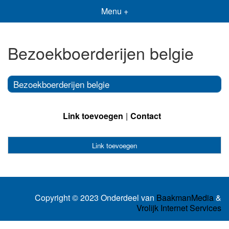
Menu +
Bezoekboerderijen belgie
Bezoekboerderijen belgie
Link toevoegen
Contact
Link toevoegen
Copyright © 2023 Onderdeel van
BaakmanMedia
&
Vrolijk Internet Services